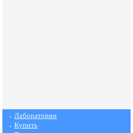
© Зенкова Ольга Александровна,
2026
© ООО «42»,
2026
ОГРН 1207700295000
Лаборатории
Купить