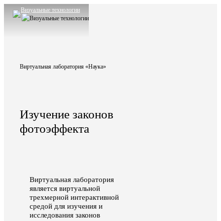
Skip
Clos
to
Menu
Men
main
content
Виртуальная лаборатория «Наука»
Изучение законов
фотоэффекта
Виртуальная лаборатория
является виртуальной
трехмерной интерактивной
средой для изучения и
исследования законов